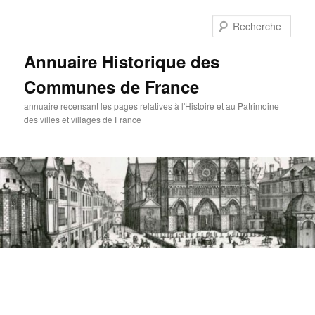
Aller
au
Rech
contenu
principal
Annuaire Historique des
Communes de France
annuaire recensant les pages relatives à l'Histoire et au Patrimoine
des villes et villages de France