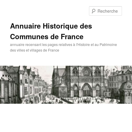
Aller
au
Rech
contenu
principal
Annuaire Historique des
Communes de France
annuaire recensant les pages relatives à l'Histoire et au Patrimoine
des villes et villages de France