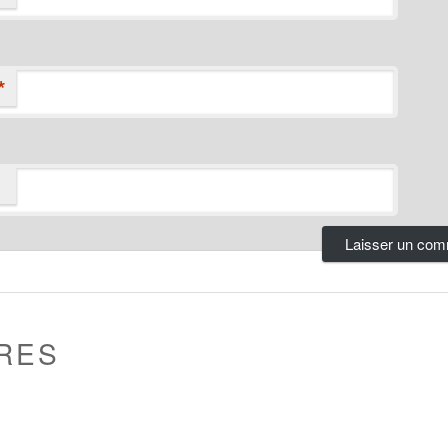
*
RES