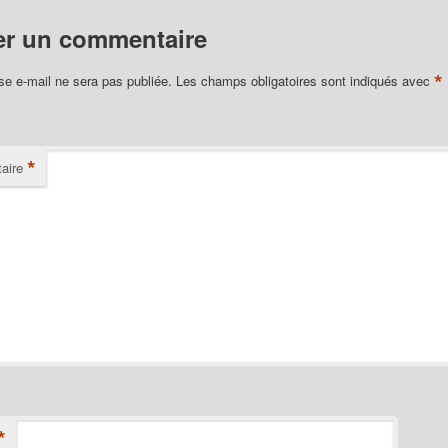
er un commentaire
*
se e-mail ne sera pas publiée.
Les champs obligatoires sont indiqués avec
*
aire
*