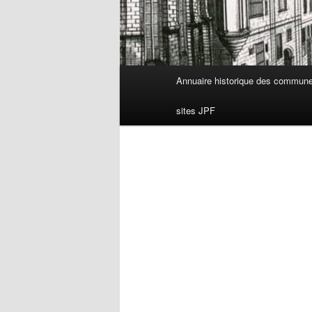
Menu
Annuaire historique des commun
principal
sites JPF