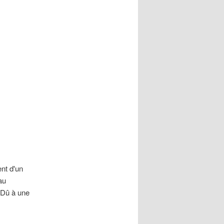
nt d'un
au
 Dû à une