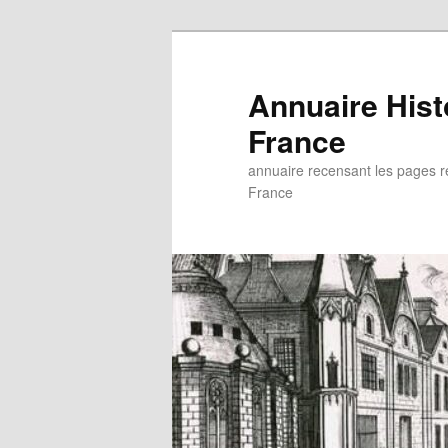
Aller
au
contenu
Annuaire His
principal
France
annuaire recensant les pages rel
France