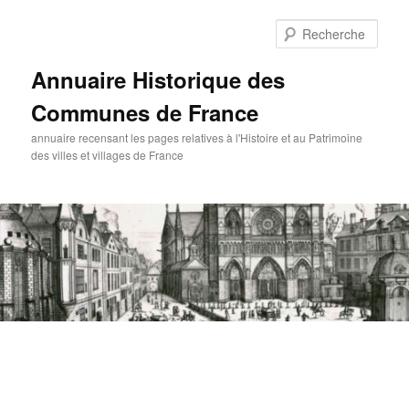
Aller
au
Rech
contenu
principal
Annuaire Historique des
Communes de France
annuaire recensant les pages relatives à l'Histoire et au Patrimoine
des villes et villages de France