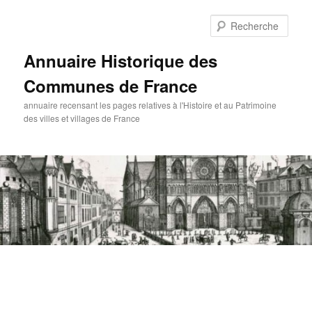
Aller
au
Rech
contenu
principal
Annuaire Historique des
Communes de France
annuaire recensant les pages relatives à l'Histoire et au Patrimoine
des villes et villages de France