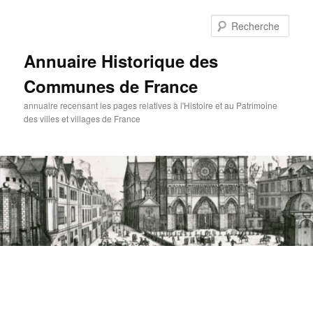
Aller
au
Rech
contenu
principal
Annuaire Historique des
Communes de France
annuaire recensant les pages relatives à l'Histoire et au Patrimoine
des villes et villages de France