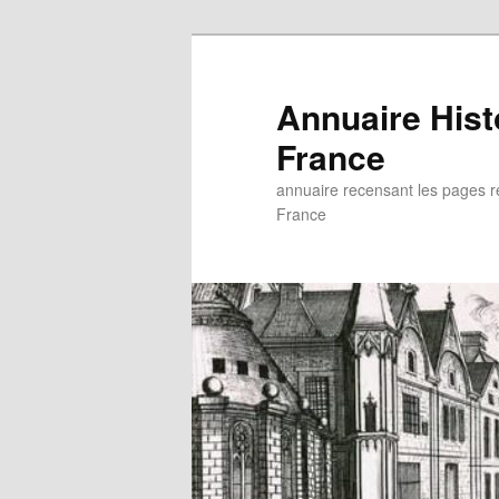
Aller
au
contenu
Annuaire His
principal
France
annuaire recensant les pages rel
France