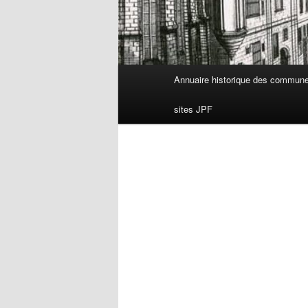
Menu
Annuaire historique des commun
principal
sites JPF