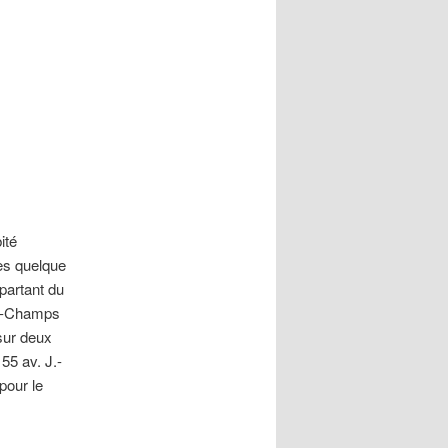
ité
les quelque
 partant du
ds-Champs
sur deux
55 av. J.-
pour le