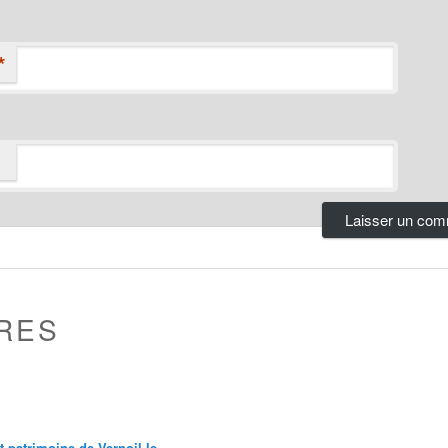
*
RES
et patrimoine de Vernoil le