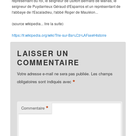
représentant du roi, le seigneur de Duffort Bernard de Manas, le
seigneur de Puydarrieux Géraud d'Esparros et un représentant de
l'abbaye de l'Escaladieu, l'abbé Roger de Mauléon...
(source wikipedia... lire la suite)
https://fr.wikipedia.org/wiki/Trie-sur-Ba%C3%AFse#Histoire
LAISSER UN
COMMENTAIRE
Votre adresse e-mail ne sera pas publiée.
Les champs
*
obligatoires sont indiqués avec
*
Commentaire