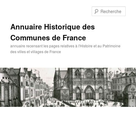
Aller
au
Rech
contenu
principal
Annuaire Historique des
Communes de France
annuaire recensant les pages relatives à l'Histoire et au Patrimoine
des villes et villages de France