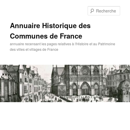
Aller
au
Rech
contenu
principal
Annuaire Historique des
Communes de France
annuaire recensant les pages relatives à l'Histoire et au Patrimoine
des villes et villages de France