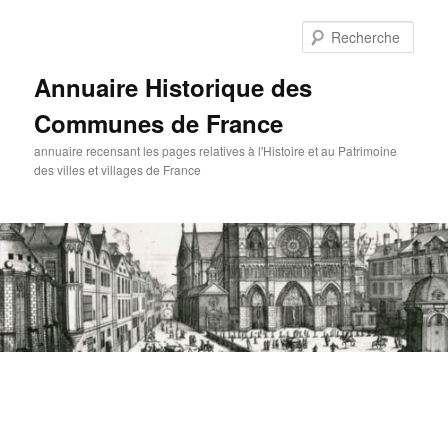
Aller
au
Rech
contenu
principal
Annuaire Historique des
Communes de France
annuaire recensant les pages relatives à l'Histoire et au Patrimoine
des villes et villages de France