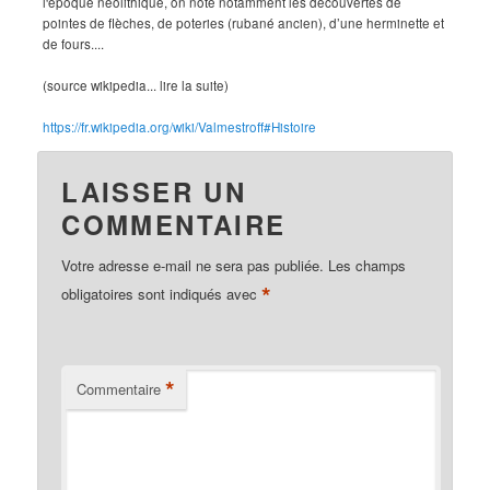
l'époque néolithique, on note notamment les découvertes de
pointes de flèches, de poteries (rubané ancien), d’une herminette et
de fours....
(source wikipedia... lire la suite)
https://fr.wikipedia.org/wiki/Valmestroff#Histoire
LAISSER UN
COMMENTAIRE
Votre adresse e-mail ne sera pas publiée.
Les champs
*
obligatoires sont indiqués avec
*
Commentaire