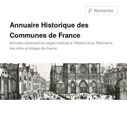
Aller
au
Rech
contenu
principal
Annuaire Historique des
Communes de France
annuaire recensant les pages relatives à l'Histoire et au Patrimoine
des villes et villages de France