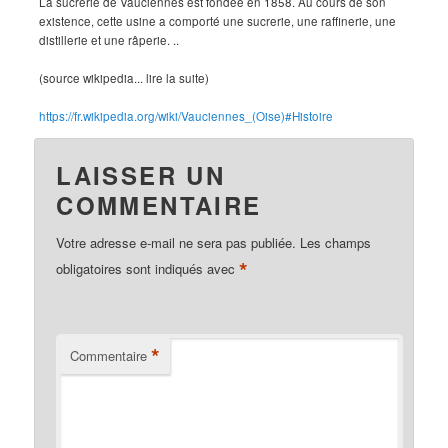
La sucrerie de Vauciennes est fondée en 1858. Au cours de son
existence, cette usine a comporté une sucrerie, une raffinerie, une
distillerie et une râperie. ..
(source wikipedia... lire la suite)
https://fr.wikipedia.org/wiki/Vauciennes_(Oise)#Histoire
LAISSER UN
COMMENTAIRE
Votre adresse e-mail ne sera pas publiée.
Les champs
*
obligatoires sont indiqués avec
*
Commentaire