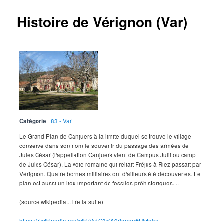
Histoire de Vérignon (Var)
Catégorie
83 - Var
Le Grand Plan de Canjuers à la limite duquel se trouve le village
conserve dans son nom le souvenir du passage des armées de
Jules César (l'appellation Canjuers vient de Campus Julii ou camp
de Jules César). La voie romaine qui reliait Fréjus à Riez passait par
Vérignon. Quatre bornes milliaires ont d'ailleurs été découvertes. Le
plan est aussi un lieu important de fossiles préhistoriques. ..
(source wikipedia... lire la suite)
https://fr.wikipedia.org/wiki/V%C3%A9rignon#Histoire