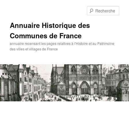
Aller
au
Rech
contenu
principal
Annuaire Historique des
Communes de France
annuaire recensant les pages relatives à l'Histoire et au Patrimoine
des villes et villages de France