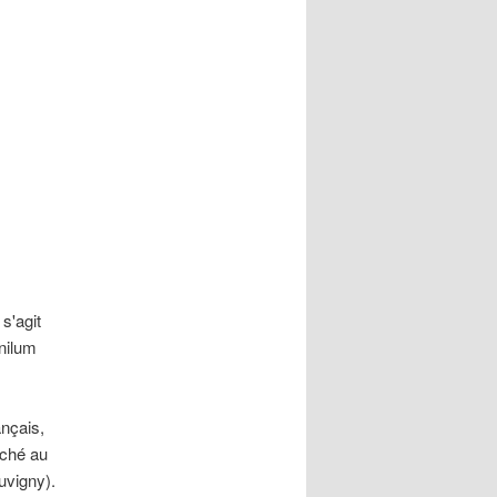
s'agit
rnilum
ançais,
aché au
uvigny).