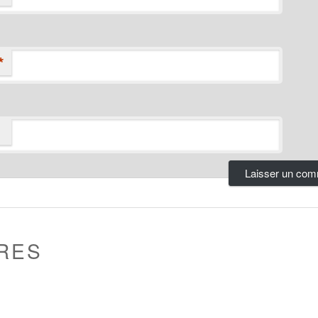
*
RES