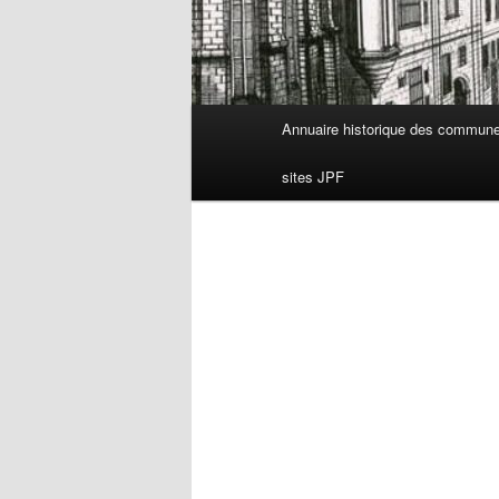
Menu
Annuaire historique des commun
principal
sites JPF