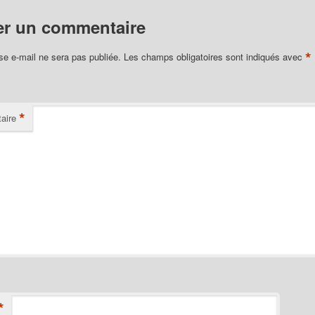
er un commentaire
*
se e-mail ne sera pas publiée.
Les champs obligatoires sont indiqués avec
*
aire
*