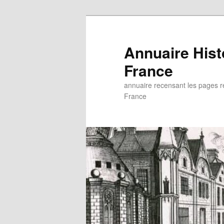
Aller
au
contenu
Annuaire His
principal
France
annuaire recensant les pages rel
France