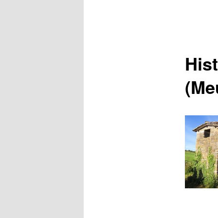
His
(Me