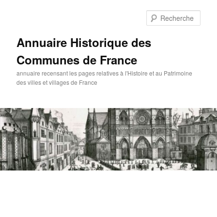
Aller
au
Rech
contenu
principal
Annuaire Historique des
Communes de France
annuaire recensant les pages relatives à l'Histoire et au Patrimoine
des villes et villages de France