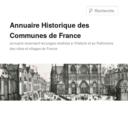
Aller
au
Rech
contenu
principal
Annuaire Historique des
Communes de France
annuaire recensant les pages relatives à l'Histoire et au Patrimoine
des villes et villages de France