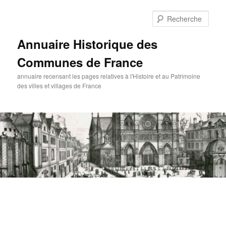
Aller
au
Rech
contenu
principal
Annuaire Historique des
Communes de France
annuaire recensant les pages relatives à l'Histoire et au Patrimoine
des villes et villages de France