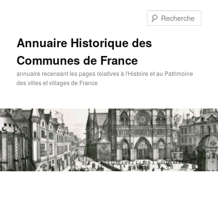
Aller
au
Rech
contenu
principal
Annuaire Historique des
Communes de France
annuaire recensant les pages relatives à l'Histoire et au Patrimoine
des villes et villages de France