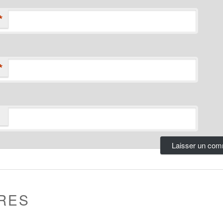
*
*
RES