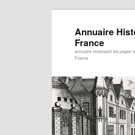
Aller
au
contenu
Annuaire His
principal
France
annuaire recensant les pages rel
France