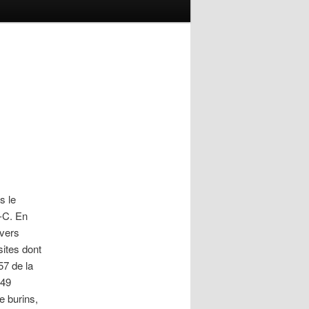
s le
.-C. En
ivers
sites dont
57 de la
149
e burins,