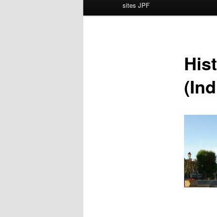
principal
sites JPF
His
(Ind