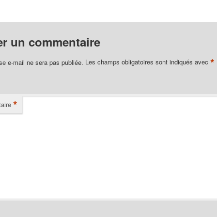
er un commentaire
*
se e-mail ne sera pas publiée.
Les champs obligatoires sont indiqués avec
*
aire