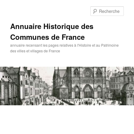
Aller
au
Rech
contenu
principal
Annuaire Historique des
Communes de France
annuaire recensant les pages relatives à l'Histoire et au Patrimoine
des villes et villages de France