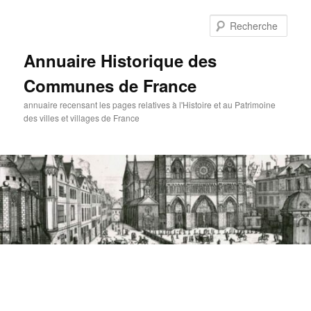
Aller
au
Rech
contenu
principal
Annuaire Historique des
Communes de France
annuaire recensant les pages relatives à l'Histoire et au Patrimoine
des villes et villages de France