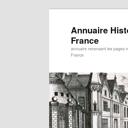
Aller
au
contenu
Annuaire His
principal
France
annuaire recensant les pages rel
France