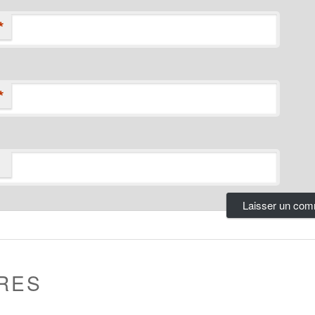
*
*
RES