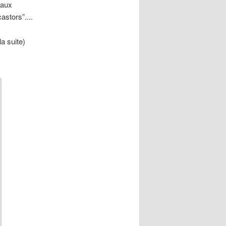
 aux
stors”....
la suite)