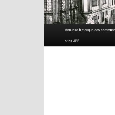
Menu
Annuaire historique des commun
principal
sites JPF