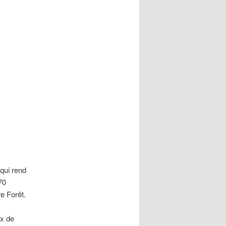
 qui rend
70
re Forêt.
ex de