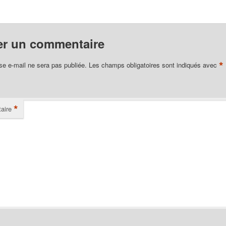
er un commentaire
*
se e-mail ne sera pas publiée.
Les champs obligatoires sont indiqués avec
*
aire