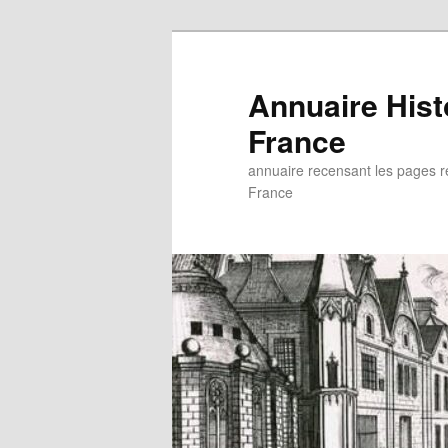
Aller
au
contenu
Annuaire His
principal
France
annuaire recensant les pages rel
France