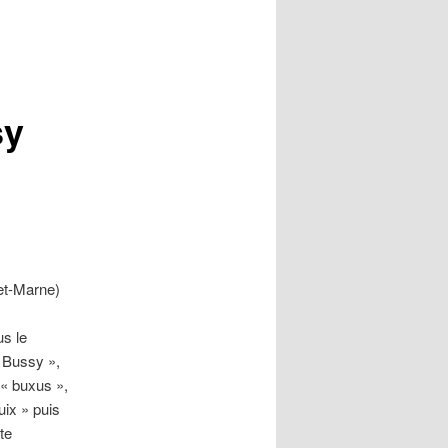
sy
-et-Marne)
us le
« Bussy »,
 « buxus »,
uix » puis
te