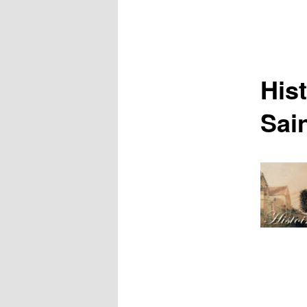
His
Sai