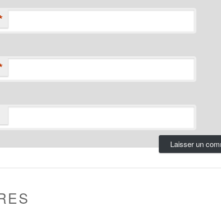
*
*
RES