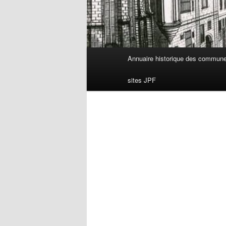
Menu
Annuaire historique des commun
principal
sites JPF