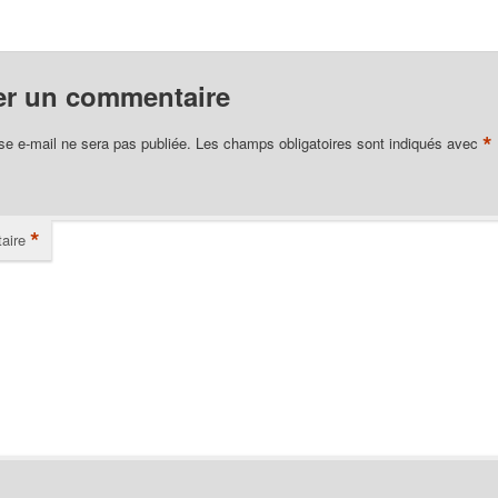
er un commentaire
*
se e-mail ne sera pas publiée.
Les champs obligatoires sont indiqués avec
*
aire