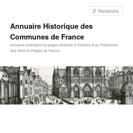
Aller
au
Rech
contenu
principal
Annuaire Historique des
Communes de France
annuaire recensant les pages relatives à l'Histoire et au Patrimoine
des villes et villages de France