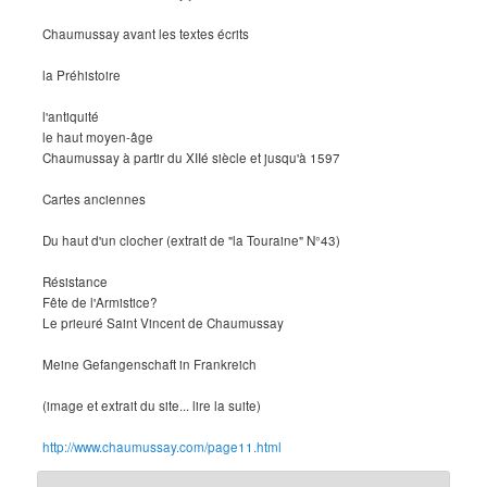
Chaumussay avant les textes écrits
la Préhistoire
l'antiquité
le haut moyen-âge
Chaumussay à partir du XIIé siècle et jusqu'à 1597
Cartes anciennes
Du haut d'un clocher (extrait de "la Touraine" N°43)
Résistance
Fête de l'Armistice?
Le prieuré Saint Vincent de Chaumussay
Meine Gefangenschaft in Frankreich
(image et extrait du site... lire la suite)
http://www.chaumussay.com/page11.html