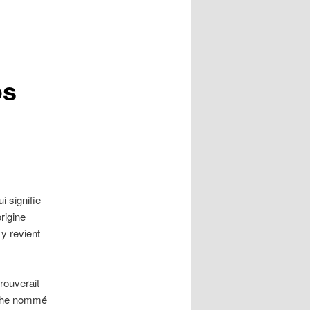
os
i signifie
origine
y revient
rouverait
ache nommé