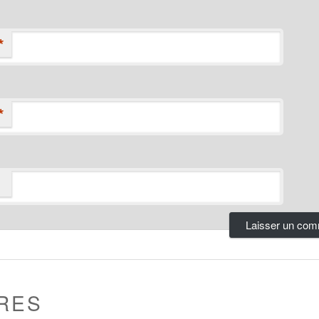
*
*
RES