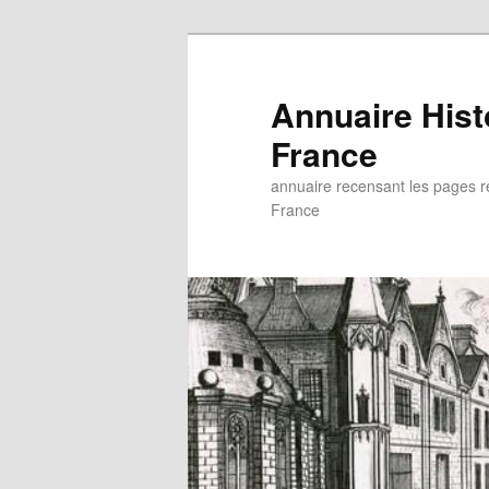
Aller
au
contenu
Annuaire His
principal
France
annuaire recensant les pages rel
France