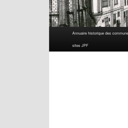
Menu
Annuaire historique des commun
principal
sites JPF