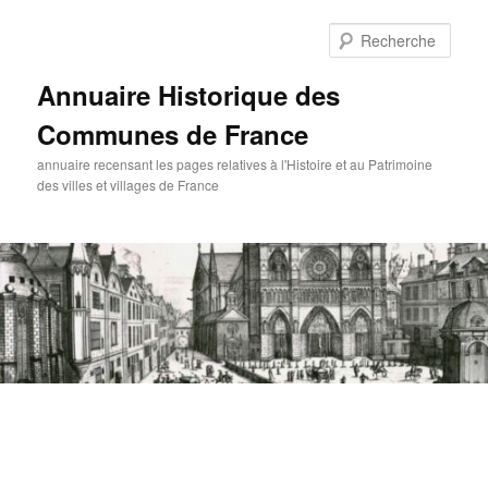
Aller
au
Rech
contenu
principal
Annuaire Historique des
Communes de France
annuaire recensant les pages relatives à l'Histoire et au Patrimoine
des villes et villages de France