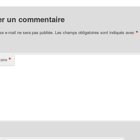
er un commentaire
*
se e-mail ne sera pas publiée.
Les champs obligatoires sont indiqués avec
*
aire