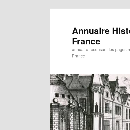
Aller
au
contenu
Annuaire His
principal
France
annuaire recensant les pages rel
France