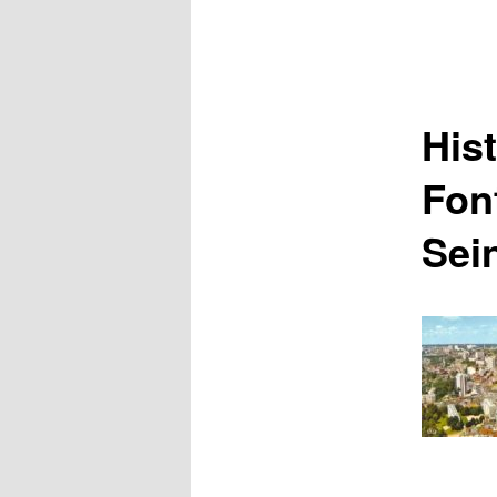
Hist
Fon
Sei