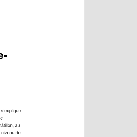
e-
l s’explique
re
âtillon, au
u niveau de