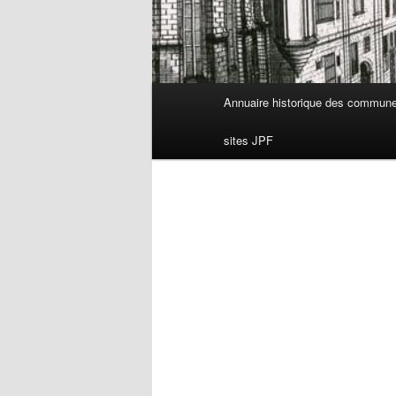
Menu
Annuaire historique des commun
principal
sites JPF