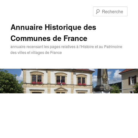
Aller
au
Rech
contenu
principal
Annuaire Historique des
Communes de France
annuaire recensant les pages relatives à l'Histoire et au Patrimoine
des villes et villages de France