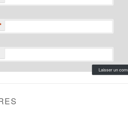
*
RES