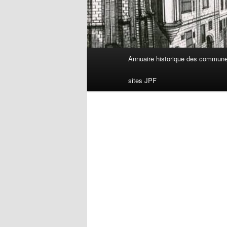
Menu
Annuaire historique des commun
principal
sites JPF