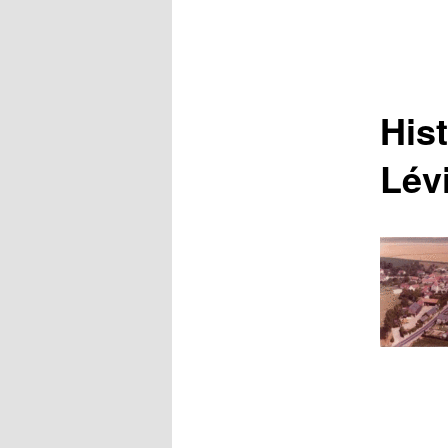
Hist
Lév