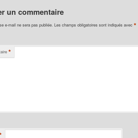
er un commentaire
*
se e-mail ne sera pas publiée.
Les champs obligatoires sont indiqués avec
*
aire
*