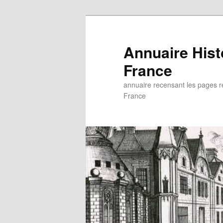
Aller
au
contenu
Annuaire His
principal
France
annuaire recensant les pages rel
France