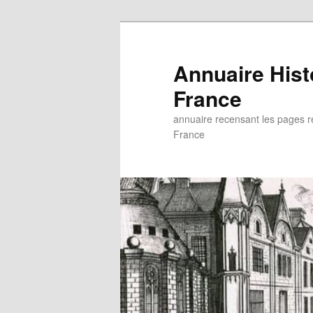
Aller
au
contenu
Annuaire His
principal
France
annuaire recensant les pages rel
France