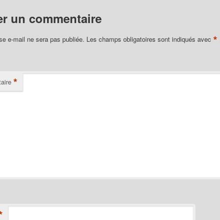
er un commentaire
*
se e-mail ne sera pas publiée.
Les champs obligatoires sont indiqués avec
*
aire
*