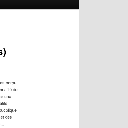
s)
pas perçu,
nnalité de
par une
tifs,
bucolique
 et des
...