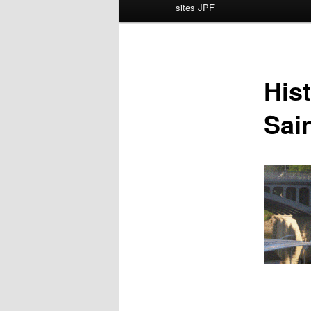
principal
sites JPF
Hist
Sai