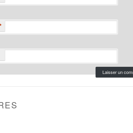
*
RES