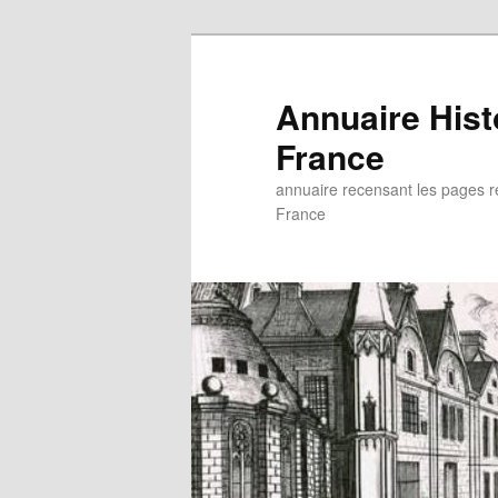
Aller
au
contenu
Annuaire His
principal
France
annuaire recensant les pages rel
France