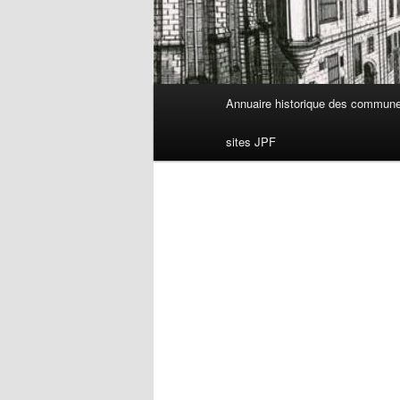
Menu
Annuaire historique des commun
principal
sites JPF