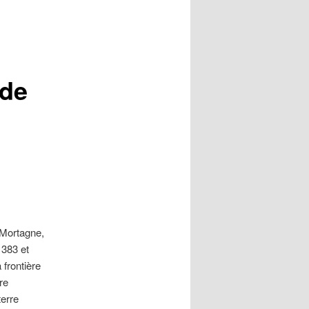
lde
e Mortagne,
1383 et
 frontière
re
terre