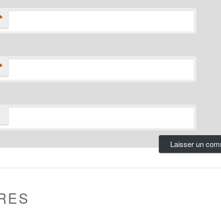
*
*
RES