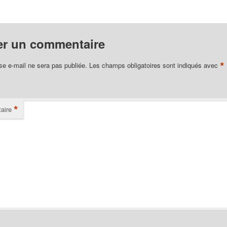
er un commentaire
*
se e-mail ne sera pas publiée.
Les champs obligatoires sont indiqués avec
*
aire