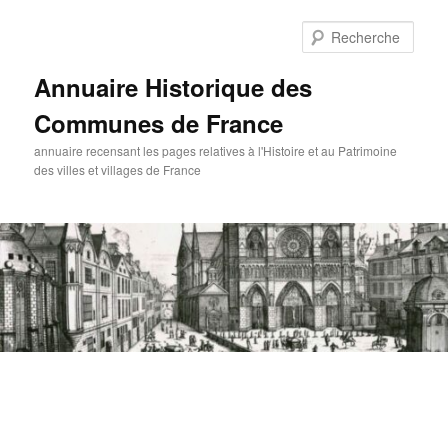
Aller
au
Rech
contenu
principal
Annuaire Historique des
Communes de France
annuaire recensant les pages relatives à l'Histoire et au Patrimoine
des villes et villages de France