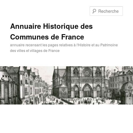
Aller
au
Rech
contenu
principal
Annuaire Historique des
Communes de France
annuaire recensant les pages relatives à l'Histoire et au Patrimoine
des villes et villages de France