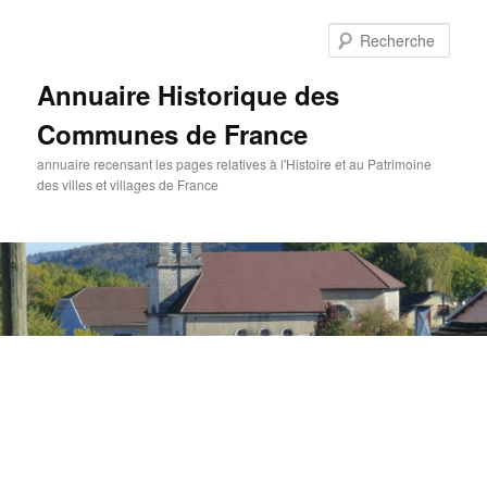
Aller
au
Rech
contenu
principal
Annuaire Historique des
Communes de France
annuaire recensant les pages relatives à l'Histoire et au Patrimoine
des villes et villages de France