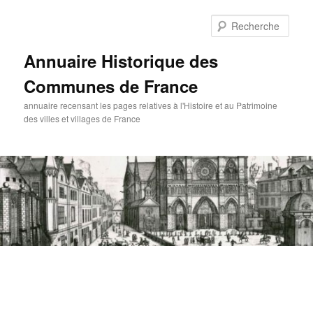
Aller
au
Rech
contenu
principal
Annuaire Historique des
Communes de France
annuaire recensant les pages relatives à l'Histoire et au Patrimoine
des villes et villages de France