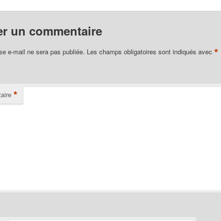
er un commentaire
*
se e-mail ne sera pas publiée.
Les champs obligatoires sont indiqués avec
*
aire