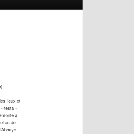
e)
es lieux et
 « testa »,
remonte à
tel ou de
 l’Abbaye