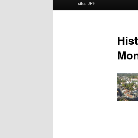
principal
sites JPF
Hist
Mon