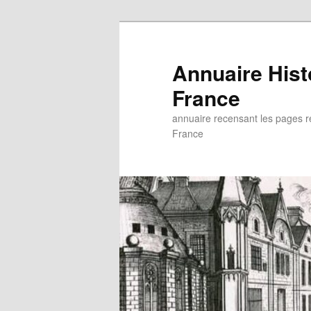
Aller
au
contenu
Annuaire His
principal
France
annuaire recensant les pages rel
France