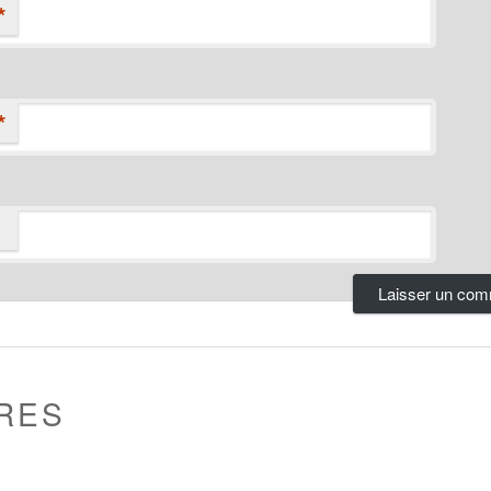
*
*
RES