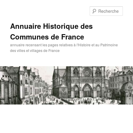
Aller
au
Rech
contenu
principal
Annuaire Historique des
Communes de France
annuaire recensant les pages relatives à l'Histoire et au Patrimoine
des villes et villages de France