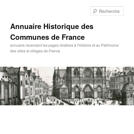
Aller
au
Rech
contenu
principal
Annuaire Historique des
Communes de France
annuaire recensant les pages relatives à l'Histoire et au Patrimoine
des villes et villages de France