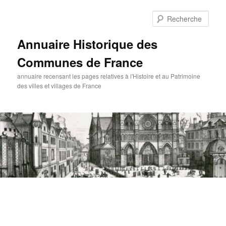
Aller
au
Rech
contenu
principal
Annuaire Historique des
Communes de France
annuaire recensant les pages relatives à l'Histoire et au Patrimoine
des villes et villages de France