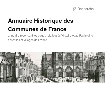
Aller
au
Rech
contenu
principal
Annuaire Historique des
Communes de France
annuaire recensant les pages relatives à l'Histoire et au Patrimoine
des villes et villages de France