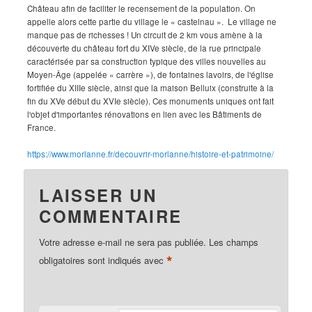
Château afin de faciliter le recensement de la population. On
appelle alors cette partie du village le « castelnau ». Le village ne
manque pas de richesses ! Un circuit de 2 km vous amène à la
découverte du château fort du XIVe siècle, de la rue principale
caractérisée par sa construction typique des villes nouvelles au
Moyen-Âge (appelée « carrère »), de fontaines lavoirs, de l'église
fortifiée du XIIIe siècle, ainsi que la maison Belluix (construite à la
fin du XVe début du XVIe siècle). Ces monuments uniques ont fait
l'objet d'importantes rénovations en lien avec les Bâtiments de
France.
https://www.morlanne.fr/decouvrir-morlanne/histoire-et-patrimoine/
LAISSER UN
COMMENTAIRE
Votre adresse e-mail ne sera pas publiée.
Les champs
*
obligatoires sont indiqués avec