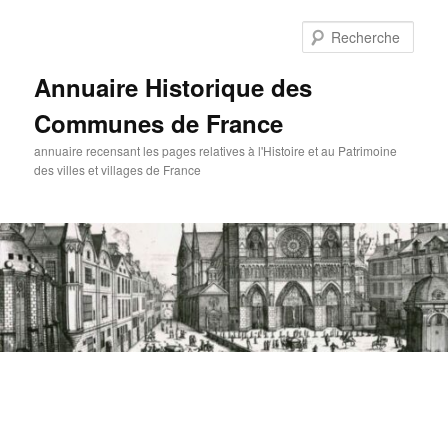
Aller
au
Rech
contenu
principal
Annuaire Historique des
Communes de France
annuaire recensant les pages relatives à l'Histoire et au Patrimoine
des villes et villages de France