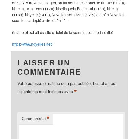
en 966. A travers les âges, on lui donna les noms de Niaule (1070),
Nigella juxta Lens (1170), Noella juxta Betricourt (1180), Noella
(1189), Noyelle (1416), Noyelles sous lens (1515) et enfin Noyelles-
sous-lens adopté à titre définitif....
(image et extrait du site officiel de la commune... lire la suite)
https://www.noyelles.net/
LAISSER UN
COMMENTAIRE
Votre adresse e-mail ne sera pas publiée.
Les champs
*
obligatoires sont indiqués avec
*
Commentaire