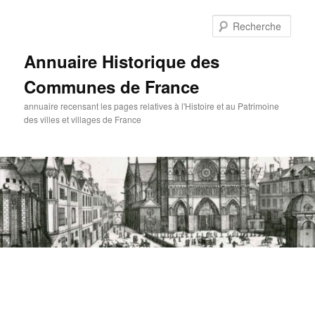
Aller
au
Rech
contenu
principal
Annuaire Historique des
Communes de France
annuaire recensant les pages relatives à l'Histoire et au Patrimoine
des villes et villages de France