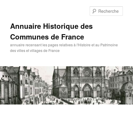
Aller
au
Rech
contenu
principal
Annuaire Historique des
Communes de France
annuaire recensant les pages relatives à l'Histoire et au Patrimoine
des villes et villages de France