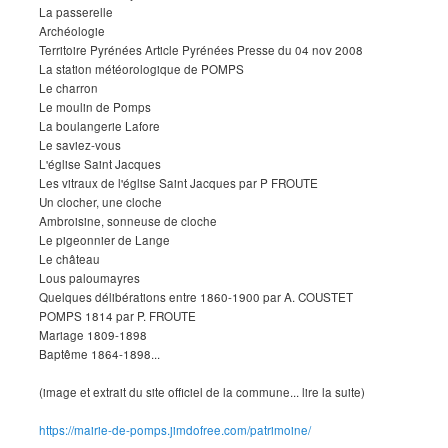
La passerelle
Archéologie
Territoire Pyrénées Article Pyrénées Presse du 04 nov 2008
La station météorologique de POMPS
Le charron
Le moulin de Pomps
La boulangerie Lafore
Le saviez-vous
L'église Saint Jacques
Les vitraux de l'église Saint Jacques par P FROUTE
Un clocher, une cloche
Ambroisine, sonneuse de cloche
Le pigeonnier de Lange
Le château
Lous paloumayres
Quelques délibérations entre 1860-1900 par A. COUSTET
POMPS 1814 par P. FROUTE
Mariage 1809-1898
Baptême 1864-1898...
(image et extrait du site officiel de la commune... lire la suite)
https://mairie-de-pomps.jimdofree.com/patrimoine/