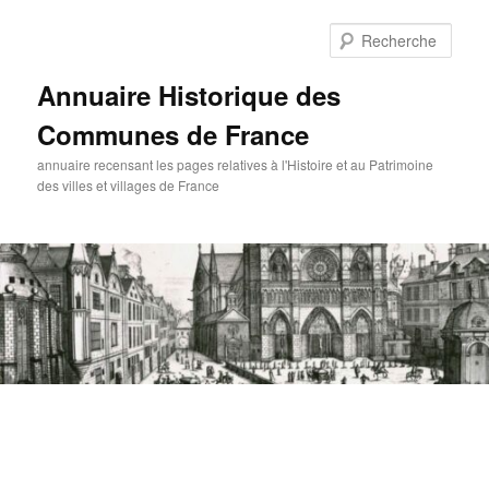
Aller
au
Rech
contenu
principal
Annuaire Historique des
Communes de France
annuaire recensant les pages relatives à l'Histoire et au Patrimoine
des villes et villages de France