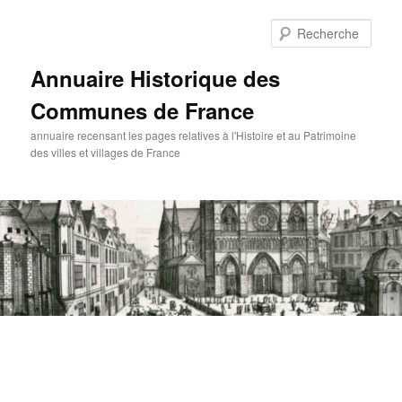
Aller
au
Rech
contenu
principal
Annuaire Historique des
Communes de France
annuaire recensant les pages relatives à l'Histoire et au Patrimoine
des villes et villages de France