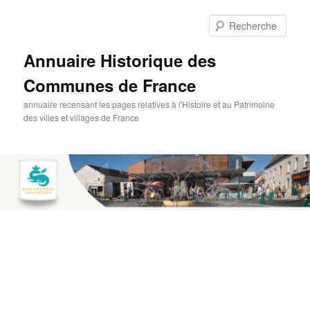
Aller
au
Rech
contenu
principal
Annuaire Historique des
Communes de France
annuaire recensant les pages relatives à l'Histoire et au Patrimoine
des villes et villages de France