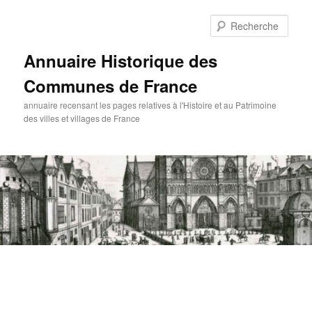
Aller
au
Rech
contenu
principal
Annuaire Historique des
Communes de France
annuaire recensant les pages relatives à l'Histoire et au Patrimoine
des villes et villages de France