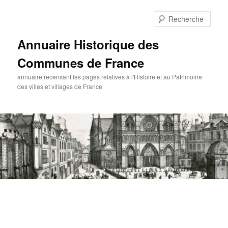
Aller
au
Rech
contenu
principal
Annuaire Historique des
Communes de France
annuaire recensant les pages relatives à l'Histoire et au Patrimoine
des villes et villages de France