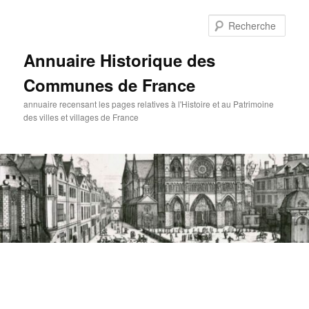
Aller
au
Rech
contenu
principal
Annuaire Historique des
Communes de France
annuaire recensant les pages relatives à l'Histoire et au Patrimoine
des villes et villages de France