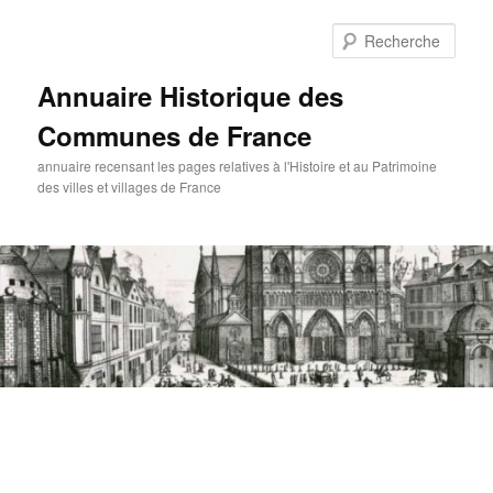
Aller
au
Rech
contenu
principal
Annuaire Historique des
Communes de France
annuaire recensant les pages relatives à l'Histoire et au Patrimoine
des villes et villages de France