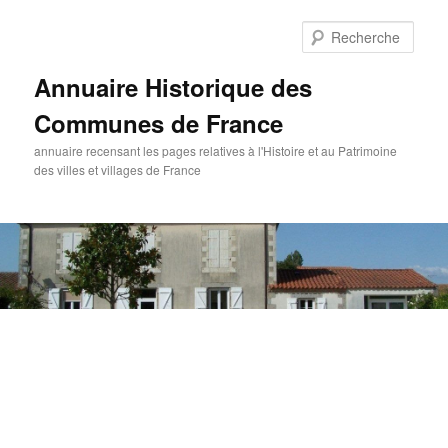
Aller
au
Rech
contenu
principal
Annuaire Historique des
Communes de France
annuaire recensant les pages relatives à l'Histoire et au Patrimoine
des villes et villages de France